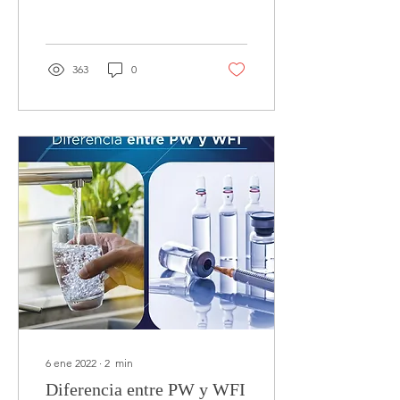
autoridades
internacionales y...
363
0
6 ene 2022
∙
2
min
Diferencia entre PW y WFI