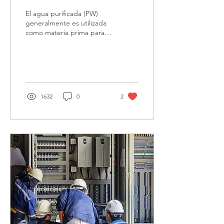
El agua purificada (PW)
generalmente es utilizada
como materia prima para la
elaboración de alimentos,
cosméticos y
medicamentos de...
1632
0
2