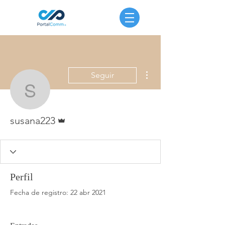
Más acciones
Seguir
susana223
Administrador
susana223
Perfil
Fecha de registro: 22 abr 2021