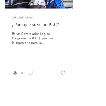
2 dic 2021
∙
2
min
¿Para qué sirve un PLC?
Es un Controlador Lógico
Programable (PLC) que usa
la ingeniería para la
automatización de
procesos y tiene como
finalidad, que las...
145
0
Cargar más