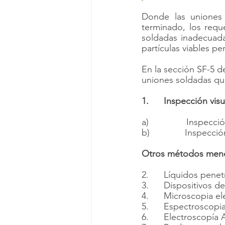
Donde las uniones 
terminado, los requ
soldadas inadecuada
partículas viables pe
En la sección SF-5 
uniones soldadas que
1.      Inspección visu
a)               Inspecc
b)              Inspec
Otros métodos menc
2.      Líquidos pene
3.      Dispositivos
4.      Microscopia e
5.      Espectroscopi
6.      Electroscopía