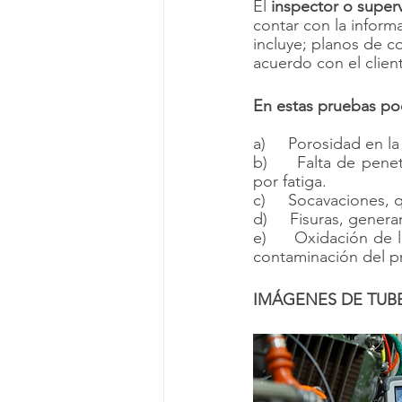
El 
inspector o superv
contar con la inform
incluye; planos de c
acuerdo con el client
En estas pruebas pod
a)     Porosidad en l
b)     Falta de pene
por fatiga.
c)     Socavaciones,
d)     Fisuras, gene
e)     Oxidación de 
contaminación del p
IMÁGENES DE TUB