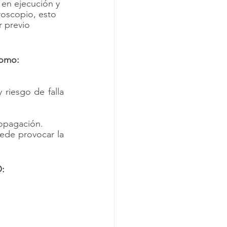
 en ejecución y 
roscopio, esto 
r previo 
como:
riesgo de falla 
ropagación.
ede provocar la 
: