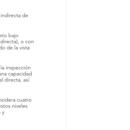
indirecta de 
 
eto bajo 
directa), o con 
o de la vista 
r la inspección 
 una capacidad 
 directa, así 
sidera cuatro 
stos niveles 
 y 