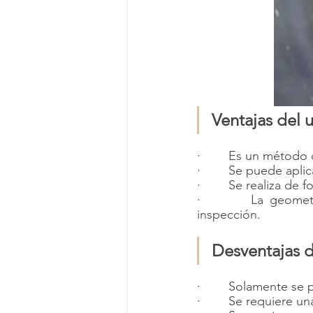
Ventajas del 
·        Es un método
·        Se puede apl
·        Se realiza de 
·        La geomet
inspección.
Desventajas d
·        Solamente se
·        Se requiere u