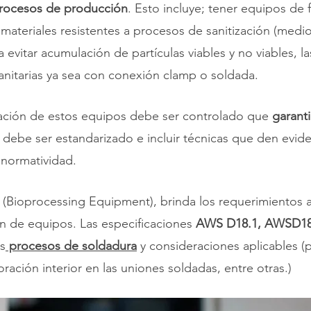
procesos de producción
. Esto incluye; tener equipos de f
 materiales resistentes a procesos de sanitización (medi
ra evitar acumulación de partículas viables y no viables, l
anitarias ya sea con conexión clamp o soldada. 
cación de estos equipos debe ser controlado que
 garant
d debe ser estandarizado e incluir técnicas que den evid
 normatividad.
 (Bioprocessing Equipment), brinda los requerimientos ap
n de equipos. Las especificaciones 
AWS D18.1, AWSD18.
os
 procesos de soldadura
 y consideraciones aplicables (
ración interior en las uniones soldadas, entre otras.)