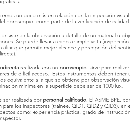
ográficas.
emos un poco más en relación con la inspección visual 
del boroscopio, como parte de la verificación de calidad.
consiste en la observación a detalle de un material u obj
ones. Se puede llevar a cabo a simple vista (inspección 
uxiliar que permita mejor alcance y percepción del sentid
irecta). 
indirecta 
realizada con un
 boroscopio
, sirve para realiza
res de difícil acceso.  Estos instrumentos deben tener
os equivalente a la que se obtiene por observación visual
minación mínima en la superficie debe ser de 1000 lux.
 ser realizada por 
personal calificado
. El ASME BPE, con
ón para los inspectores (trainee, QID1, QID2 y QID3), en e
ectos como; experiencia práctica, grado de instrucción
nspector. 