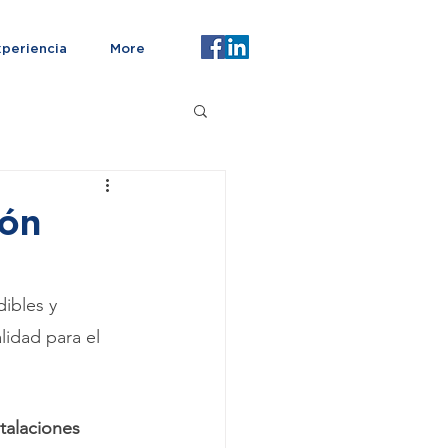
periencia
More
ión
ibles y 
idad para el 
stalaciones 