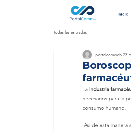
Inicio
Todas las entradas
portalcomweb
23 m
Boroscopi
farmacéu
La 
industria farmacéu
necesarios para la p
consumo humano.
 Así de esta manera 