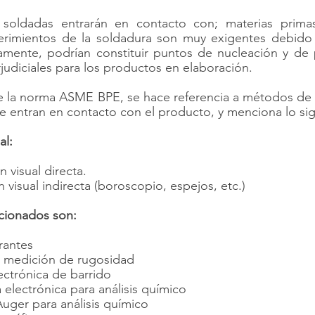
soldadas entrarán en contacto con; materias primas
erimientos de la soldadura son muy exigentes debido 
mente, podrían constituir puntos de nucleación y de pr
rjudiciales para los productos en elaboración.
de la norma ASME BPE, se hace referencia a métodos de 
 entran en contacto con el producto, y menciona lo sig
al:
ión visual directa.
ción visual indirecta (boroscopio, espejos, etc.)
ionados son:
trantes
 de medición de rugosidad
lectrónica de barrido
a electrónica para análisis químico
 Auger para análisis químico