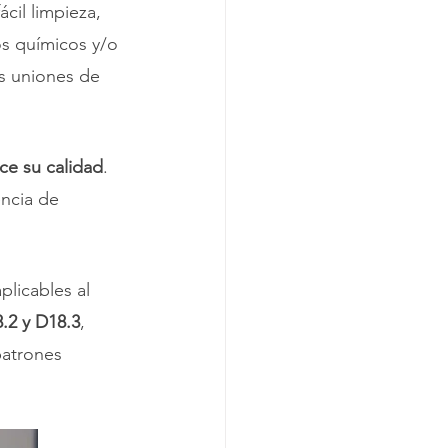
ácil limpieza, 
os químicos y/o 
as uniones de 
ice su calidad
. 
encia de 
licables al 
2 y D18.3
, 
patrones 