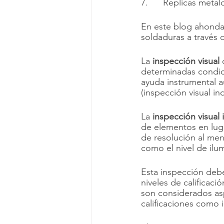
7.      Replicas metal
En este blog ahondar
soldaduras a través 
La
 inspección visual 
determinadas condici
ayuda instrumental a
(inspección visual ind
La
 inspección visual 
de elementos en luga
de resolución al men
como el nivel de ilu
Esta inspección debe
niveles de calificaci
son considerados asp
calificaciones como i